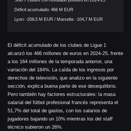
Déficit acumulado: 466 M EUR
Lyon: -208,5 M EUR / Marsella: -104,7 M EUR
El déficit acumulado de los clubes de Ligue 1
alcanzó los 466 millones de euros en 2024-25, frente
a los 164 millones de la temporada anterior, una
variación del 184%. La caída de los ingresos por
derechos de televisión, que analizo en la siguiente
sección, explica buena parte de ese desequilibrio.
Pero también hay factores estructurales: la masa
salarial del fútbol profesional francés representa el
51,7% del total de gastos, con los salarios de
jugadores bajando un 10% mientras los del staff
técnico subieron un 26%.