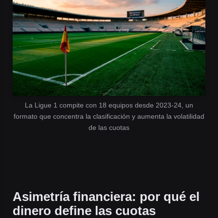
La Ligue 1 compite con 18 equipos desde 2023-24, un
formato que concentra la clasificación y aumenta la volatilidad
de las cuotas
Asimetría financiera: por qué el
dinero define las cuotas