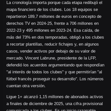
La cronología importa porque cada etapa redibujó el
mapa financiero de los clubes. Los 18 equipos se
repartieron 189,7 millones de euros en concepto de
derechos TV en 2024-25, frente a 706 millones en
2022-23 y 495 millones en 2023-24. Esa caída, de
más del 73% en dos temporadas, obligó a los clubes
a recortar plantillas, reducir fichajes y, en algunos
casos, vender activos por debajo de su valor de
mercado. Vincent Labrune, presidente de la LFP,
defendió los acuerdos argumentando que respondían
"al interés de todos los clubes" y que permitirían "al
fútbol francés proseguir su desarrollo". Los números
cuentan otra versión.
Ligue 1+ alcanzó 1,15 millones de abonados activos
a finales de diciembre de 2025, una cifra provisional
comunicada a los clubes. Es un inicio razonable