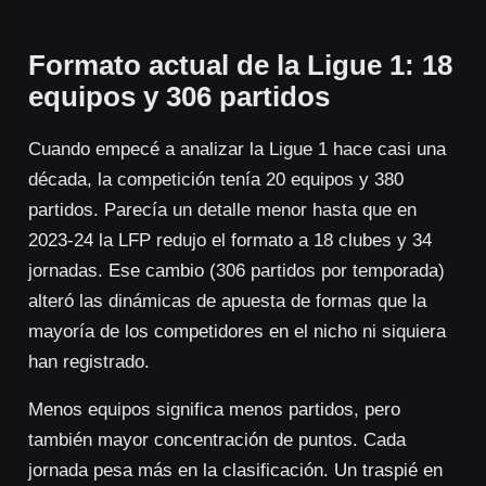
Formato actual de la Ligue 1: 18
equipos y 306 partidos
Cuando empecé a analizar la Ligue 1 hace casi una
década, la competición tenía 20 equipos y 380
partidos. Parecía un detalle menor hasta que en
2023-24 la LFP redujo el formato a 18 clubes y 34
jornadas. Ese cambio (306 partidos por temporada)
alteró las dinámicas de apuesta de formas que la
mayoría de los competidores en el nicho ni siquiera
han registrado.
Menos equipos significa menos partidos, pero
también mayor concentración de puntos. Cada
jornada pesa más en la clasificación. Un traspié en