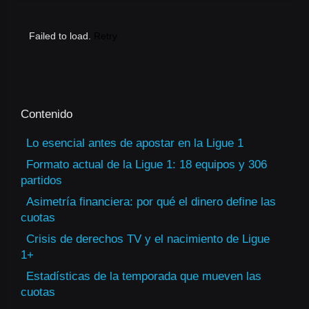
Failed to load.
Retry
Contenido
Lo esencial antes de apostar en la Ligue 1
Formato actual de la Ligue 1: 18 equipos y 306
partidos
Asimetría financiera: por qué el dinero define las
cuotas
Crisis de derechos TV y el nacimiento de Ligue
1+
Estadísticas de la temporada que mueven las
cuotas