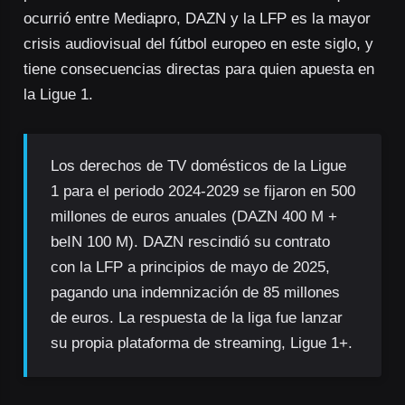
ocurrió entre Mediapro, DAZN y la LFP es la mayor
crisis audiovisual del fútbol europeo en este siglo, y
tiene consecuencias directas para quien apuesta en
la Ligue 1.
Los derechos de TV domésticos de la Ligue
1 para el periodo 2024-2029 se fijaron en 500
millones de euros anuales (DAZN 400 M +
beIN 100 M). DAZN rescindió su contrato
con la LFP a principios de mayo de 2025,
pagando una indemnización de 85 millones
de euros. La respuesta de la liga fue lanzar
su propia plataforma de streaming, Ligue 1+.