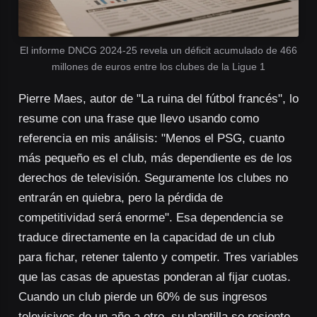
El informe DNCG 2024-25 revela un déficit acumulado de 466
millones de euros entre los clubes de la Ligue 1
Pierre Maes, autor de "La ruina del fútbol francés", lo
resume con una frase que llevo usando como
referencia en mis análisis: "Menos el PSG, cuanto
más pequeño es el club, más dependiente es de los
derechos de televisión. Seguramente los clubes no
entrarán en quiebra, pero la pérdida de
competitividad será enorme". Esa dependencia se
traduce directamente en la capacidad de un club
para fichar, retener talento y competir. Tres variables
que las casas de apuestas ponderan al fijar cuotas.
Cuando un club pierde un 60% de sus ingresos
televisivos de un año a otro, su plantilla se resiente,