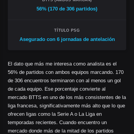
56% (170 de 306 partidos)
TÍTULO PSG
Asegurado con 6 jornadas de antelación
El dato que más me interesa como analista es el
56% de partidos con ambos equipos marcando. 170
de 306 encuentros terminaron con al menos un gol
de cada equipo. Ese porcentaje convierte al
mercado BTTS en uno de los más consistentes de la
liga francesa, significativamente más alto que lo que
ofrecen ligas como la Serie A o La Liga en
temporadas recientes. Cuando encuentro un
mercado donde más de la mitad de los partidos