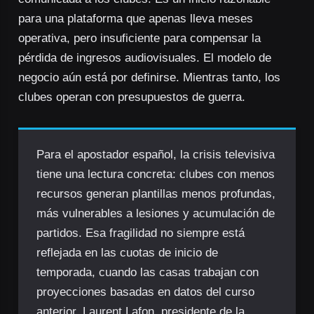
para una plataforma que apenas lleva meses
operativa, pero insuficiente para compensar la
pérdida de ingresos audiovisuales. El modelo de
negocio aún está por definirse. Mientras tanto, los
clubes operan con presupuestos de guerra.
Para el apostador español, la crisis televisiva
tiene una lectura concreta: clubes con menos
recursos generan plantillas menos profundas,
más vulnerables a lesiones y acumulación de
partidos. Esa fragilidad no siempre está
reflejada en las cuotas de inicio de
temporada, cuando las casas trabajan con
proyecciones basadas en datos del curso
anterior. Laurent Lafon, presidente de la